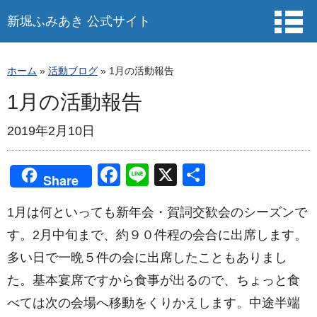
新堀ふみあき 公式サイト
ホーム
»
活動ブログ
»
1月の活動報告
1月の活動報告
2019年2月10日
F
Li
X
共
Share
a
n
有
1月は何といっても新年会・賀詞交歓会のシーズンで
c
e
す。2月中旬まで、約９０件程の会合に出席します。
e
多い日で一晩５件の会に出席したこともありまし
b
た。基本宴席ですから食事が出るので、ちょっと食
o
べては次の会場へ移動をくりかえします。中途半端
o