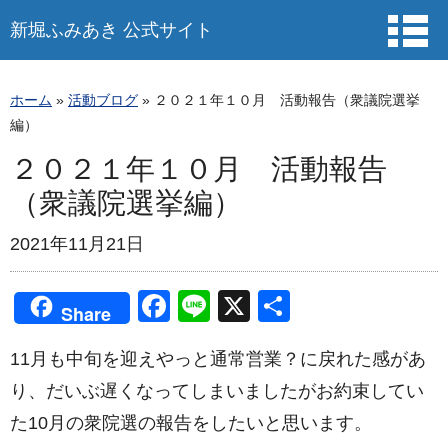
新堀ふみあき 公式サイト
ホーム
»
活動ブログ
»
２０２１年１０月 活動報告（衆議院選挙
編）
２０２１年１０月 活動報告
（衆議院選挙編）
2021年11月21日
F
Li
X
共
Share
a
n
有
11月も中旬を迎えやっと通常営業？に戻れた感があ
c
e
り、だいぶ遅くなってしまいましたがお約束してい
e
た10月の衆院選の報告をしたいと思います。
b