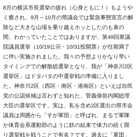
o
8月の横浜市長選挙の疲れ（心身ともに！）もようや
o
く癒され、9月～10月の県議会では緊急事態宣言の解
k
除など大きな山場を乗り越えホッとしたのも束の
間、わかっていたことではありますが、第49回衆議
院議員選挙（10/19公示・10/31投開票）が任期満了
に伴い実施されました。我々の予想よりかなり早い
タイミングでの解散総選挙となり、我が「神奈川2区
選挙区」はドタバタの中選挙戦の準備に入りまし
た。神奈川2区（西区・南区・港南区）といえば自民
党の公認候補は言わずと知れた、菅義偉前内閣総理
大臣の選挙区です。実は、私を含め2区選出の県市会
議員は周囲から「すが軍団」と呼ばれ、まるで軍隊
か体育会系運動部のように鉄の結束で体力の続く限
り選挙戦を戦うことで有名？です。過去に「軍団」