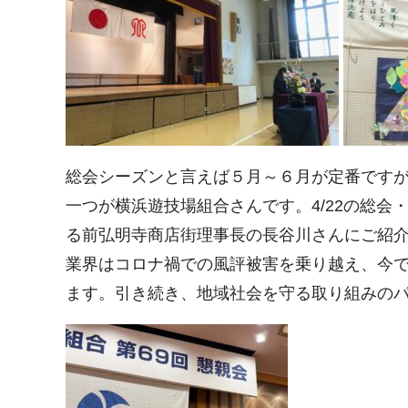
総会シーズンと言えば５月～６月が定番です
一つが横浜遊技場組合さんです。4/22の総
る前弘明寺商店街理事長の長谷川さんにご紹
業界はコロナ禍での風評被害を乗り越え、今
ます。引き続き、地域社会を守る取り組みの