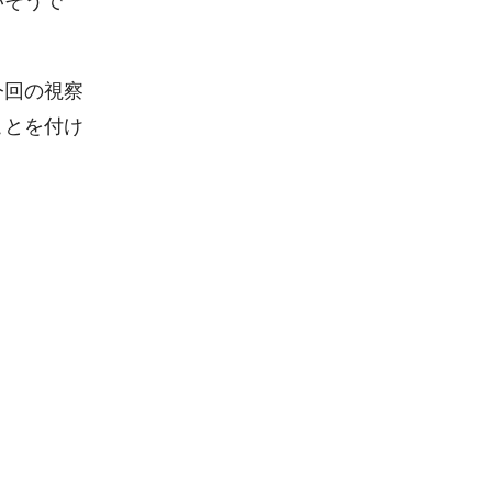
いそうで
。
今回の視察
ことを付け