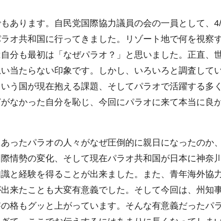
もあります。自民党国際協力議員の会の一員として、4/
パラオ共和国に行ってきました。リゾート地で何を視察
は自分も最初は「なぜパラオ？」と思いました。正直、
思い当たらない印象です。しかし、いろいろと調査して
という国が現在抱える課題、そしてパラオで活躍する多
どがなかった自分を恥じ、今回にパラオに来て本当に良
にあったパラオの人々がなぜ圧倒的に親日になったのか
国際情勢の変化、そして現在パラオ共和国が日本に神奈
知識と経験を得ることが出来ました。また、青年海外協
が出来たことも大変有意義でした。そして今回は、州知
察の格もグッと上がっています。そんな有意義だったパ