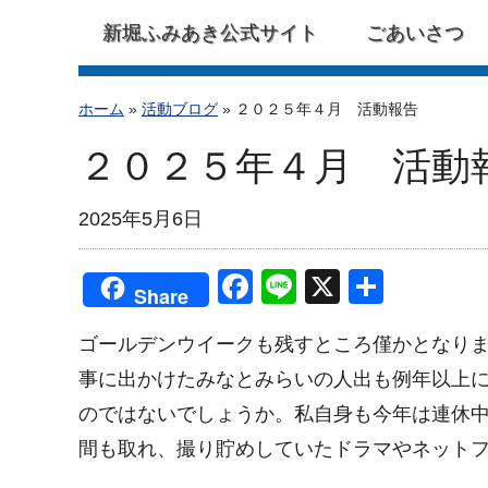
新堀ふみあき公式サイト
ごあいさつ
ホーム
»
活動ブログ
»
２０２５年４月 活動報告
２０２５年４月 活動
2025年5月6日
F
Li
X
共
Share
a
n
有
ゴールデンウイークも残すところ僅かとなり
c
e
事に出かけたみなとみらいの人出も例年以上に
e
のではないでしょうか。私自身も今年は連休
b
間も取れ、撮り貯めしていたドラマやネット
o