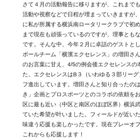
o
さて４月の活動報告に移りますが、これまで
k
活動や視察などで日程が埋まっていきますが
に私が所属する横浜南ロータリークラブで初
まで現在も頑張っているのですが、理事とも
です。そんな中、今年２月に卓話のゲストと
ボールチーム「横濱エクセレンス」の増田さ
のお言葉に甘え、4/5の例会後エクセレンス
た。エクセレンスはB３（いわゆる３部リーグ
フ進出しています。増田さんと知り合ったの
き」企画とプロスポーツとのコラボの依頼を
区に最も近い（中区と南区のほぼ区界）横浜
ていた希望が叶いました。フィールドが近い
味違う応援も楽しかったです。現在プレーオフ
これからも応援します！