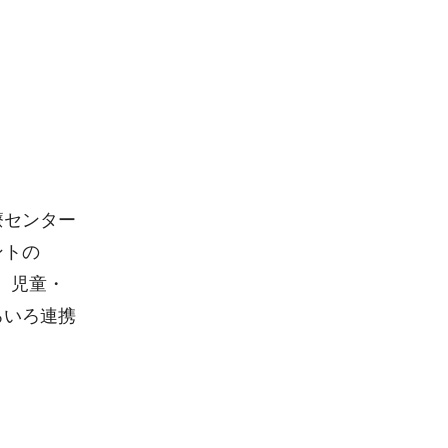
療センター
ントの
、児童・
ろいろ連携