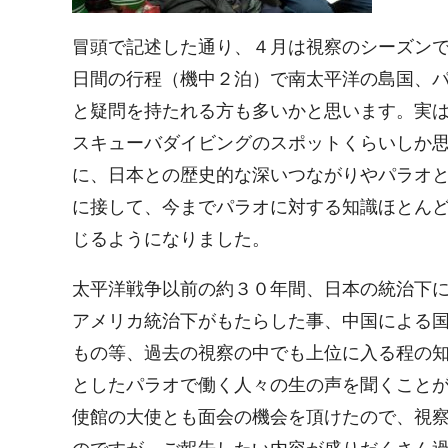
冒頭で記述した通り、４月は視察のシーズンで
日間の行程（機中２泊）で南太平洋の島国、
と疑問を持たれる方も多いかと思います。実
スキューバダイビングのスポットくらいしか
に、日本との歴史的な深いつながりやパラオ
に接して、今までパラオに対する知識ほとん
じるようになりました。
太平洋戦争以前の約３０年間、日本の統治下
アメリカ統治下がもたらした事、中国による
もの等、過去の視察の中でも上位に入る程の
としたパラオで働く人々の生の声を聞くこと
使館の大使とも面会の機会を頂けたので、視