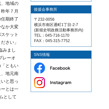
然、地域の
後援会事務所
。昨年７月
の任期終了
〒232-0056
横浜市南区通町1丁目-2-7
かなか大変
(新堀史明政務活動事務所内)
バスケット
TEL：045-716-1170
FAX：045-315-7752
ください」
臨みまし
SNS情報
プレーオ
の「ともい
え、地元南
たいと思っ
カーとは一
ムとして