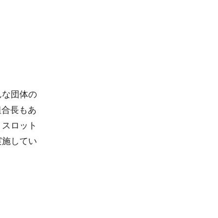
んな団体の
組合長もあ
・スロット
実施してい