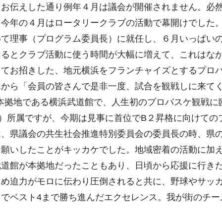
もお伝えした通り例年４月は議会が開催されません。必
、今年の４月はロータリークラブの活動で幕開けでした
めて理事（プログラム委員長）に就任し、６月いっぱい
なるとクラブ活動に使う時間が大幅に増えて、これはな
してお招きした、地元横浜をフランチャイズとするプロ
んから「会員の皆さんで是非一度、試合を観戦しに来て
の本拠地である横浜武道館で、人生初のプロバスケ観戦に
）所属ですが、今期は見事に首位でB２昇格に向けての
は、県議会の共生社会推進特別委員会の委員長の時、県
お願いしたことがキッカケでした。地域密着の活動に加
武道館が本拠地だったこともあり、日頃から応援に行き
ため迫力がモロに伝わり圧倒されると共に、野球やサッ
でベスト4まで勝ち進んだエクセレンス。我が街のチー