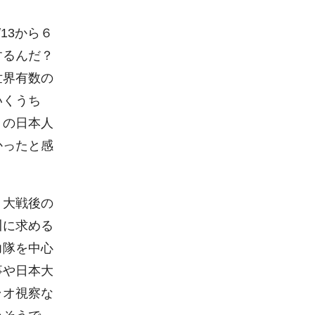
13から６
するんだ？
世界有数の
いくうち
くの日本人
かったと感
、大戦後の
川に求める
力隊を中心
事や日本大
ラオ視察な